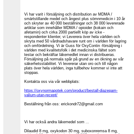
Vi har varit i försäljning och distribution av MDMA /
smärtstillande medel och ångest plus sömnmedicin i 10 år
och skryter av 40 000 beställningar och 38 000 levererade
artiklar som innehåller MDMA / opioider (kokain och
afetamin) och cirka 2000 partiellt köp av icke -
respondenter klienter, vi Leverera över hela världen och
skryta med 50 vårdnadshavare runt om i världen för lagring
och omfördelning. Vi är Guss för OxyContin -försäljning i
världen med kvalitetsfolk i det medicinska fältet som
testar och bekräftar läkemedlet innan vi distribueras.
Försäljning på normala spår på grund av en ökning av vår
säkerhetsstabilitet. Vi levererar utan oro och till någon
plats över hela världen, inga tullbehov kommer vi inte att
stoppas.
Kontakta oss via vår webbplats:
https://oxynormapotek.com/product/bestall-diazepam-
valium-utan-recept/
Beställning från oss: erickondr72@gmail.com
Vi har också andra läkemedel som ...
Dilaudid 8 mg, oxykodon 30 mg, suboxonremsa 8 mg,