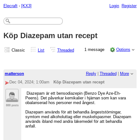
Elecraft
›
[KX3]
Login
Register
Köp Diazepam utan recept
1 message
Options
Classic
List
Threaded
matterson
Reply
|
Threaded
|
More
Dec 04, 2024; 1:00am
Köp Diazepam utan recept
Diazepam är ett bensodiazepin (Benzo Dye Aze-Eh-
Peens). Det påverkar kemikalier i hjärnan som kan vara
obalanserad hos personer med ångest.
888 posts
Diazepam används för att behandla ångeststörningar,
symtom med alkoholuttag eller muskelspasmer. Diazepam
används ibland med andra läkemedel för att behandla
anfall.