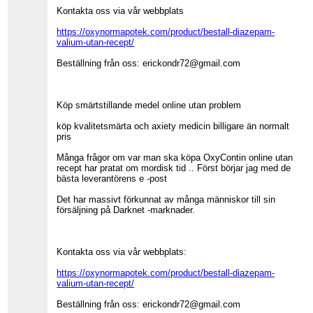
Kontakta oss via vår webbplats
https://oxynormapotek.com/product/bestall-diazepam-
valium-utan-recept/
Beställning från oss: erickondr72@gmail.com
Köp smärtstillande medel online utan problem
köp kvalitetsmärta och axiety medicin billigare än normalt
pris
Många frågor om var man ska köpa OxyContin online utan
recept har pratat om mordisk tid .. Först börjar jag med de
bästa leverantörens e -post
Det har massivt förkunnat av många människor till sin
försäljning på Darknet -marknader.
Kontakta oss via vår webbplats:
https://oxynormapotek.com/product/bestall-diazepam-
valium-utan-recept/
Beställning från oss: erickondr72@gmail.com