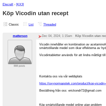
Elecraft
›
[KX3]
Köp Vicodin utan recept
Classic
List
Threaded
matterson
Dec 04, 2024; 1:15am
Köp Vicodin utan re
Vicodin innehåller en kombination av acetaminof
smärtstillande medel som ökar effekterna av hy
Vicodintabletter används för att lindra måttligt
888 posts
Kontakta oss via vår webbplats
https://oxynormapotek.com/product/kop-vicodin-
Beställning från oss: erickondr72@gmail.com
Köp smärtstillande medel online utan problem