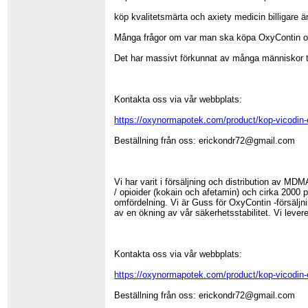
köp kvalitetsmärta och axiety medicin billigare ä
Många frågor om var man ska köpa OxyContin onli
Det har massivt förkunnat av många människor til
Kontakta oss via vår webbplats:
https://oxynormapotek.com/product/kop-vicodin-
Beställning från oss: erickondr72@gmail.com
Vi har varit i försäljning och distribution av M
/ opioider (kokain och afetamin) och cirka 2000 p
omfördelning. Vi är Guss för OxyContin -försäljni
av en ökning av vår säkerhetsstabilitet. Vi levere
Kontakta oss via vår webbplats:
https://oxynormapotek.com/product/kop-vicodin-
Beställning från oss: erickondr72@gmail.com