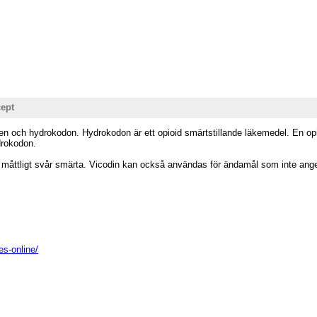
cept
en och hydrokodon. Hydrokodon är ett opioid smärtstillande läkemedel. En opi
drokodon.
 till måttligt svår smärta. Vicodin kan också användas för ändamål som inte an
es-online/