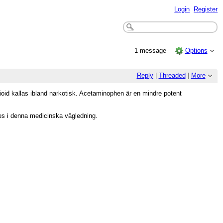
Login
Register
1 message
Options
Reply
|
Threaded
|
More
oid kallas ibland narkotisk. Acetaminophen är en mindre potent
ges i denna medicinska vägledning.