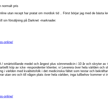
n normalt pris
ne utan recept har pratat om mordisk tid .. Först börjar jag med de bästa le
l sin försäljning på Darknet -marknader.
es-online/
DMA / smärtstillande medel och ångest plus sömnmedicin i 10 år och skryter av
artiellt köp av icke -respondenter klienter, vi Leverera över hela världen och
ng i världen med kvalitetsfolk i det medicinska fältet som testar och bekräfta
rar utan oro och till någon plats över hela världen, inga tullbehov kommer vi i
es-online/