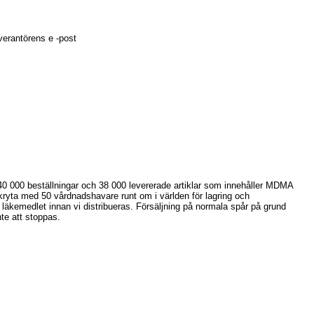
verantörens e -post
 40 000 beställningar och 38 000 levererade artiklar som innehåller MDMA
 skryta med 50 vårdnadshavare runt om i världen för lagring och
r läkemedlet innan vi distribueras. Försäljning på normala spår på grund
nte att stoppas.