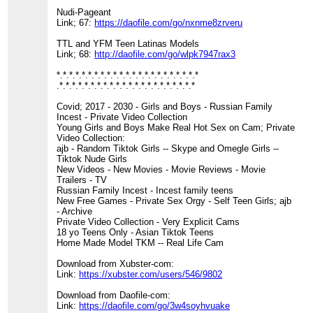
Nudi-Pageant
Link; 67:
https://daofile.com/go/nxnme8zrveru
TTL and YFM Teen Latinas Models
Link; 68:
http://daofile.com/go/wlpk7947rax3
*.*.*.*.*.*.*.*.*.*.*.*.*.*.*.*.*.*.*.*.*.*.*
.*.*.*.*.*.*.*.*.*.*.*.*.*.*.*.*.*.*.*.*.*.*
Covid; 2017 - 2030 - Girls and Boys - Russian Family
Incest - Private Video Collection
Young Girls and Boys Make Real Hot Sex on Cam; Private
Video Collection:
ajb - Random Tiktok Girls -- Skype and Omegle Girls --
Tiktok Nude Girls
New Videos - New Movies - Movie Reviews - Movie
Trailers - TV
Russian Family Incest - Incest family teens
New Free Games - Private Sex Orgy - Self Teen Girls; ajb
- Archive
Private Video Collection - Very Explicit Cams
18 yo Teens Only - Asian Tiktok Teens
Home Made Model TKM -- Real Life Cam
Download from Xubster-com:
Link:
https://xubster.com/users/546/9802
Download from Daofile-com:
Link:
https://daofile.com/go/3w4soyhvuake