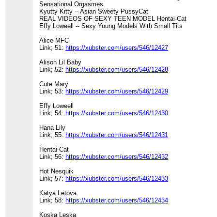
Sensational Orgasmes
Kyutty Kitty -- Asian Sweety PussyCat
REAL VIDEOS OF SEXY TEEN MODEL Hentai-Cat
Effy Loweell -- Sexy Young Models With Small Tits
Alice MFC
Link; 51:
https://xubster.com/users/546/12427
Alison Lil Baby
Link; 52:
https://xubster.com/users/546/12428
Cute Mary
Link; 53:
https://xubster.com/users/546/12429
Effy Loweell
Link; 54:
https://xubster.com/users/546/12430
Hana Lily
Link; 55:
https://xubster.com/users/546/12431
Hentai-Cat
Link; 56:
https://xubster.com/users/546/12432
Hot Nesquik
Link; 57:
https://xubster.com/users/546/12433
Katya Letova
Link; 58:
https://xubster.com/users/546/12434
Koska Leska