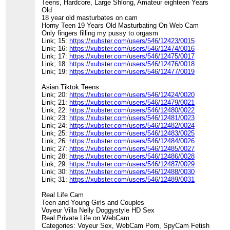
Teens, Hardcore, Large Shlong, Amateur eighteen Years
Old
18 year old masturbates on cam
Horny Teen 19 Years Old Masturbating On Web Cam
Only fingers filling my pussy to orgasm
Link; 15:
https://xubster.com/users/546/12423/0015
Link; 16:
https://xubster.com/users/546/12474/0016
Link; 17:
https://xubster.com/users/546/12475/0017
Link; 18:
https://xubster.com/users/546/12476/0018
Link; 19:
https://xubster.com/users/546/12477/0019
Asian Tiktok Teens
Link; 20:
https://xubster.com/users/546/12424/0020
Link; 21:
https://xubster.com/users/546/12479/0021
Link; 22:
https://xubster.com/users/546/12480/0022
Link; 23:
https://xubster.com/users/546/12481/0023
Link; 24:
https://xubster.com/users/546/12482/0024
Link; 25:
https://xubster.com/users/546/12483/0025
Link; 26:
https://xubster.com/users/546/12484/0026
Link; 27:
https://xubster.com/users/546/12485/0027
Link; 28:
https://xubster.com/users/546/12486/0028
Link; 29:
https://xubster.com/users/546/12487/0029
Link; 30:
https://xubster.com/users/546/12488/0030
Link; 31:
https://xubster.com/users/546/12489/0031
Real Life Cam
Teen and Young Girls and Couples
Voyeur Villa Nelly Doggystyle HD Sex
Real Private Life on WebCam
Categories: Voyeur Sex, WebCam Porn, SpyCam Fetish