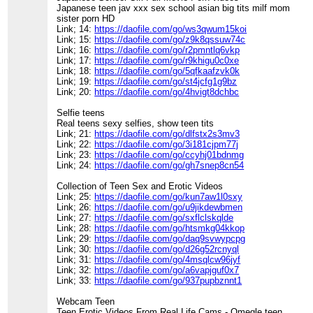
Japanese teen jav xxx sex school asian big tits milf mom
sister porn HD
Link; 14:
https://daofile.com/go/ws3qwum15koi
Link; 15:
https://daofile.com/go/z9k8qssuw74c
Link; 16:
https://daofile.com/go/r2pmntlq6vkp
Link; 17:
https://daofile.com/go/r9khigu0c0xe
Link; 18:
https://daofile.com/go/5qfkaafzvk0k
Link; 19:
https://daofile.com/go/st4jcfg1g9bz
Link; 20:
https://daofile.com/go/4hvigt8dchbc
Selfie teens
Real teens sexy selfies, show teen tits
Link; 21:
https://daofile.com/go/dlfstx2s3mv3
Link; 22:
https://daofile.com/go/3i181cjpm77j
Link; 23:
https://daofile.com/go/ccyhj01bdnmg
Link; 24:
https://daofile.com/go/gh7snep8cn54
Collection of Teen Sex and Erotic Videos
Link; 25:
https://daofile.com/go/kun7aw1l0sxy
Link; 26:
https://daofile.com/go/u9jikdewbmen
Link; 27:
https://daofile.com/go/sxflclskqlde
Link; 28:
https://daofile.com/go/htsmkg04kkop
Link; 29:
https://daofile.com/go/daq9svwypcpg
Link; 30:
https://daofile.com/go/d26g52rcnyql
Link; 31:
https://daofile.com/go/4msqlcw96jyf
Link; 32:
https://daofile.com/go/a6vapjguf0x7
Link; 33:
https://daofile.com/go/937pupbznnt1
Webcam Teen
Teen Erotic Videos From Real Life Cams - Omegle teen,