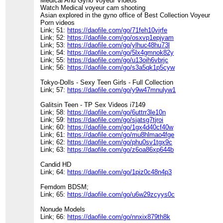
Medical And Gyno Voyeur Videos
Watch Medical voyeur cam shooting
Asian explored in the gyno office of Best Collection Voyeur
Porn videos
Link; 51:
https://daofile.com/go/71feh10vjrfe
Link; 52:
https://daofile.com/go/osxvp1epjyam
Link; 53:
https://daofile.com/go/ylhuc48hu73l
Link; 54:
https://daofile.com/go/5lx4gmnok82y
Link; 55:
https://daofile.com/go/u13oih6vbrjc
Link; 56:
https://daofile.com/go/s3a5qk1p5cyw
Tokyo-Dolls - Sexy Teen Girls - Full Collection
Link; 57:
https://daofile.com/go/y9w47mnulyw1
Galitsin Teen - TP Sex Videos i7149
Link; 58:
https://daofile.com/go/6uttrr3le10n
Link; 59:
https://daofile.com/go/sjatsg7tjroi
Link; 60:
https://daofile.com/go/1gx4d40cf40w
Link; 61:
https://daofile.com/go/mu8hlmao4fge
Link; 62:
https://daofile.com/go/phu0sv1tgx9c
Link; 63:
https://daofile.com/go/z6oa86xp644b
Candid HD
Link; 64:
https://daofile.com/go/1piz0c48n4p3
Femdom BDSM;
Link; 65:
https://daofile.com/go/u6w29zcyys0c
Nonude Models
Link; 66:
https://daofile.com/go/nnxix879th8k