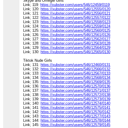
Skype and Omegle Girls
Link; 119:
https://xubster.com/users/546/12459/0119
Link; 120:
https://xubster.com/users/546/12555/0120
Link; 121:
https://xubster.com/users/546/12556/0121
Link; 122:
https://xubster.com/users/546/12557/0122
Link; 123:
https://xubster.com/users/546/12558/0123
Link; 124:
https://xubster.com/users/546/12559/0124
Link; 125:
https://xubster.com/users/546/12560/0125
Link; 126:
https://xubster.com/users/546/12561/0126
Link; 127:
https://xubster.com/users/546/12562/0127
Link; 128:
https://xubster.com/users/546/12563/0128
Link; 129:
https://xubster.com/users/546/12564/0129
Link; 130:
https://xubster.com/users/546/12565/0130
Tiktok Nude Girls
Link; 131:
https://xubster.com/users/546/12460/0131
Link; 132:
https://xubster.com/users/546/12566/0132
Link; 133:
https://xubster.com/users/546/12567/0133
Link; 134:
https://xubster.com/users/546/12568/0134
Link; 135:
https://xubster.com/users/546/12569/0135
Link; 136:
https://xubster.com/users/546/12570/0136
Link; 137:
https://xubster.com/users/546/12571/0137
Link; 138:
https://xubster.com/users/546/12572/0138
Link; 139:
https://xubster.com/users/546/12573/0139
Link; 140:
https://xubster.com/users/546/12574/0140
Link; 141:
https://xubster.com/users/546/12575/0141
Link; 142:
https://xubster.com/users/546/12576/0142
Link; 143:
https://xubster.com/users/546/12577/0143
Link; 144:
https://xubster.com/users/546/12578/0144
Link; 145:
https://xubster.com/users/546/12579/0145