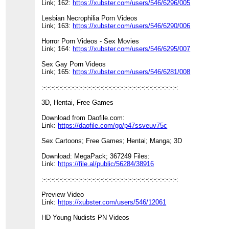
Link; 162:
https://xubster.com/users/546/6296/005
Lesbian Necrophilia Porn Videos
Link; 163:
https://xubster.com/users/546/6290/006
Horror Porn Videos - Sex Movies
Link; 164:
https://xubster.com/users/546/6295/007
Sex Gay Porn Videos
Link; 165:
https://xubster.com/users/546/6281/008
:-:-:-:-:-:-:-:-:-:-:-:-:-:-:-:-:-:-:-:-:-:-:-:-:-:-:-:-:-:-:-:-:-:
3D, Hentai, Free Games
Download from Daofile.com:
Link:
https://daofile.com/go/p47ssveuv75c
Sex Cartoons; Free Games; Hentai; Manga; 3D
Download: MegaPack; 367249 Files:
Link:
https://file.al/public/56284/38916
:-:-:-:-:-:-:-:-:-:-:-:-:-:-:-:-:-:-:-:-:-:-:-:-:-:-:-:-:-:-:-:-:-:
Preview Video
Link:
https://xubster.com/users/546/12061
HD Young Nudists PN Videos