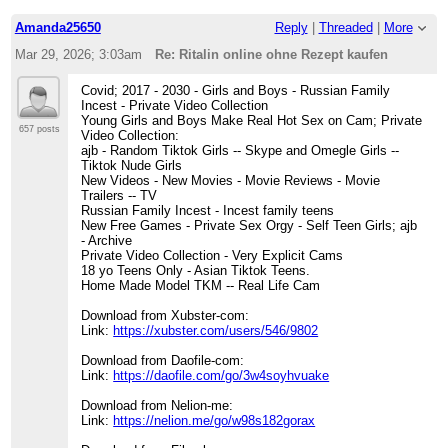
Amanda25650
Reply
|
Threaded
|
More
Mar 29, 2026; 3:03am
Re: Ritalin online ohne Rezept kaufen
Covid; 2017 - 2030 - Girls and Boys - Russian Family
Incest - Private Video Collection
Young Girls and Boys Make Real Hot Sex on Cam; Private
657 posts
Video Collection:
ajb - Random Tiktok Girls -- Skype and Omegle Girls --
Tiktok Nude Girls
New Videos - New Movies - Movie Reviews - Movie
Trailers -- TV
Russian Family Incest - Incest family teens
New Free Games - Private Sex Orgy - Self Teen Girls; ajb
- Archive
Private Video Collection - Very Explicit Cams
18 yo Teens Only - Asian Tiktok Teens.
Home Made Model TKM -- Real Life Cam
Download from Xubster-com:
Link:
https://xubster.com/users/546/9802
Download from Daofile-com:
Link:
https://daofile.com/go/3w4soyhvuake
Download from Nelion-me:
Link:
https://nelion.me/go/w98s182gorax