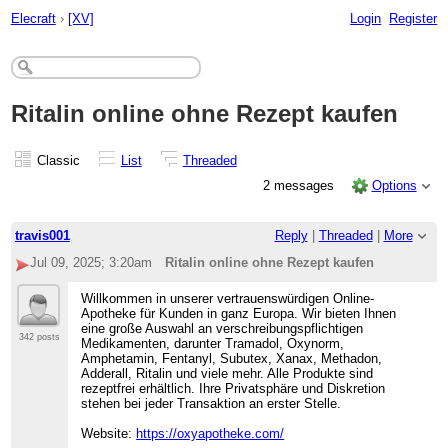
Elecraft
›
[XV]
Login
Register
Ritalin online ohne Rezept kaufen
Classic
List
Threaded
2 messages
Options
travis001
Reply
|
Threaded
|
More
Jul 09, 2025; 3:20am
Ritalin online ohne Rezept kaufen
Willkommen in unserer vertrauenswürdigen Online-
Apotheke für Kunden in ganz Europa. Wir bieten Ihnen
eine große Auswahl an verschreibungspflichtigen
342 posts
Medikamenten, darunter Tramadol, Oxynorm,
Amphetamin, Fentanyl, Subutex, Xanax, Methadon,
Adderall, Ritalin und viele mehr. Alle Produkte sind
rezeptfrei erhältlich. Ihre Privatsphäre und Diskretion
stehen bei jeder Transaktion an erster Stelle.
Website:
https://oxyapotheke.com/