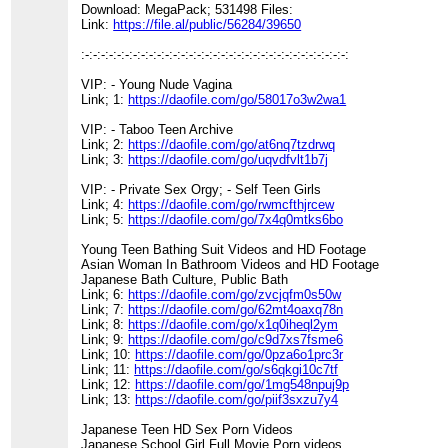
Download: MegaPack; 531498 Files:
Link:
https://file.al/public/56284/39650
:-:-:-:-:-:-:-:-:-:-:-:-:-:-:-:-:-:-:-:-:-:-:-:-:-:-:-:-:-:-:-:-:-:
VIP: - Young Nude Vagina
Link; 1:
https://daofile.com/go/58017o3w2wa1
VIP: - Taboo Teen Archive
Link; 2:
https://daofile.com/go/at6nq7tzdrwq
Link; 3:
https://daofile.com/go/uqvdfvlt1b7j
VIP: - Private Sex Orgy; - Self Teen Girls
Link; 4:
https://daofile.com/go/rwmcfthjrcew
Link; 5:
https://daofile.com/go/7x4q0mtks6bo
Young Teen Bathing Suit Videos and HD Footage
Asian Woman In Bathroom Videos and HD Footage
Japanese Bath Culture, Public Bath
Link; 6:
https://daofile.com/go/zvcjqfm0s50w
Link; 7:
https://daofile.com/go/62mt4oaxq78n
Link; 8:
https://daofile.com/go/x1q0iheql2ym
Link; 9:
https://daofile.com/go/c9d7xs7fsme6
Link; 10:
https://daofile.com/go/0pza6o1prc3r
Link; 11:
https://daofile.com/go/s6qkgi10c7tf
Link; 12:
https://daofile.com/go/1mg548npuj9p
Link; 13:
https://daofile.com/go/piif3sxzu7y4
Japanese Teen HD Sex Porn Videos
Japanese School Girl Full Movie Porn videos