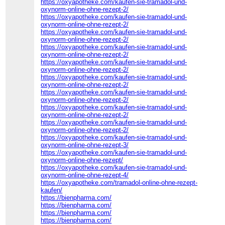
https://oxyapotheke.com/kaufen-sie-tramadol-und-
oxynorm-online-ohne-rezept-2/
https://oxyapotheke.com/kaufen-sie-tramadol-und-
oxynorm-online-ohne-rezept-2/
https://oxyapotheke.com/kaufen-sie-tramadol-und-
oxynorm-online-ohne-rezept-2/
https://oxyapotheke.com/kaufen-sie-tramadol-und-
oxynorm-online-ohne-rezept-2/
https://oxyapotheke.com/kaufen-sie-tramadol-und-
oxynorm-online-ohne-rezept-2/
https://oxyapotheke.com/kaufen-sie-tramadol-und-
oxynorm-online-ohne-rezept-2/
https://oxyapotheke.com/kaufen-sie-tramadol-und-
oxynorm-online-ohne-rezept-2/
https://oxyapotheke.com/kaufen-sie-tramadol-und-
oxynorm-online-ohne-rezept-2/
https://oxyapotheke.com/kaufen-sie-tramadol-und-
oxynorm-online-ohne-rezept-2/
https://oxyapotheke.com/kaufen-sie-tramadol-und-
oxynorm-online-ohne-rezept-3/
https://oxyapotheke.com/kaufen-sie-tramadol-und-
oxynorm-online-ohne-rezept/
https://oxyapotheke.com/kaufen-sie-tramadol-und-
oxynorm-online-ohne-rezept-4/
https://oxyapotheke.com/tramadol-online-ohne-rezept-
kaufen/
https://bienpharma.com/
https://bienpharma.com/
https://bienpharma.com/
https://bienpharma.com/