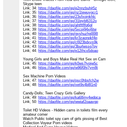
Skype teen
Link; 34:
https://daofile.com/go/e2nnzbuhjt5z
Link; 35:
https://daofile.com/go/nz1tewuygcr1
Link; 36:
https://daofile.com/go/23sfxojnkhlc
Link; 37:
https://daofile.com/go/31lpybl6312o
Link; 38:
https://daofile.com/go/ahtftflfq6gl
Link; 39:
https://daofile.com/go/5xcpj94xj6tw
Link; 40:
https://daofile.com/go/gyshuzhg00l8
Link; 41:
https://daofile.com/go/kr3zaonpkf4p
Link; 42:
https://daofile.com/go/cl923bdxvs9k
Link; 43:
https://daofile.com/go/3burlwssg7py
Link; 44:
https://daofile.com/go/e12thco5doao
Young Girls and Boys Make Real Hot Sex on Cam
Link; 45:
https://daofile.com/go/k0ws7lypjw5c
Link; 46:
https://daofile.com/go/w96f0hj7ym8t
Sex Machine Porn Videos
Link; 47:
https://daofile.com/go/psc0hbsfch2w
Link; 48:
https://daofile.com/go/xet9s4b8l1n0
Candy-Dolls; Teen Crazy Girls Gallery
Link; 49:
https://daofile.com/go/ka68my4wdqca
Link; 50:
https://daofile.com/go/wwiaf2oaavgp
Toilet HD Videos - Hidden cams in toilets film every
amateur comer
Watch Public toilet spy cam of girls pissing of Best
Collection Voyeur Porn videos