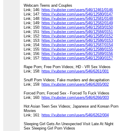
Webcam Teens and Couples
Link; 146:
https://xubster.com/users/546/12461/0146
Link; 147:
https://xubster.com/users/546/12580/0147
Link; 148:
https://xubster.com/users/546/12581/0148
Link; 149:
https://xubster.com/users/546/12582/0149
Link; 150:
https://xubster.com/users/546/12583/0150
Link; 151:
https://xubster.com/users/546/12584/0151
Link; 152:
https://xubster.com/users/546/12585/0152
Link; 153:
https://xubster.com/users/546/12586/0153
Link; 154:
https://xubster.com/users/546/12587/0154
Link; 155:
https://xubster.com/users/546/12588/0155
Link; 156:
https://xubster.com/users/546/12589/0156
Link; 157:
https://xubster.com/users/546/12590/0157
Rape Porn; Free Porn Videos; HD - VR Sex Videos
Link; 158:
https://xubster.com/users/546/6261/001
Snuff Porn Videos; Fake murders and decapitation
Link; 159:
https://xubster.com/users/546/6265/002
Forced Porn; Forced Sex - Forced To Fuck Videos
Link; 160:
https://xubster.com/users/546/6266/003
Hot Asian Teen Sex Videos; Japanese and Korean Porn
Movies
Link; 161:
https://xubster.com/users/546/6262/004
Sleeping Girl Gets An Unexpected Visit Late At Night
Sex Sleeping Girl Porn Videos