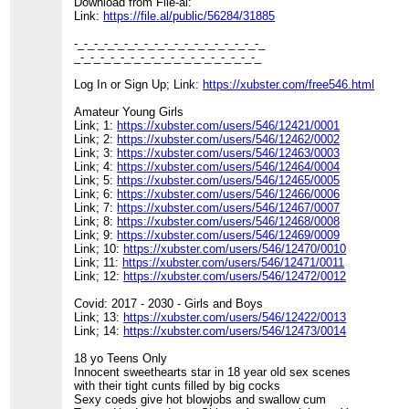
Download from File-al:
Link:
https://file.al/public/56284/31885
-_-_-_-_-_-_-_-_-_-_-_-_-_-_-_-_-_-_-_
_-_-_-_-_-_-_-_-_-_-_-_-_-_-_-_-_-_-_
Log In or Sign Up; Link:
https://xubster.com/free546.html
Amateur Young Girls
Link; 1:
https://xubster.com/users/546/12421/0001
Link; 2:
https://xubster.com/users/546/12462/0002
Link; 3:
https://xubster.com/users/546/12463/0003
Link; 4:
https://xubster.com/users/546/12464/0004
Link; 5:
https://xubster.com/users/546/12465/0005
Link; 6:
https://xubster.com/users/546/12466/0006
Link; 7:
https://xubster.com/users/546/12467/0007
Link; 8:
https://xubster.com/users/546/12468/0008
Link; 9:
https://xubster.com/users/546/12469/0009
Link; 10:
https://xubster.com/users/546/12470/0010
Link; 11:
https://xubster.com/users/546/12471/0011
Link; 12:
https://xubster.com/users/546/12472/0012
Covid: 2017 - 2030 - Girls and Boys
Link; 13:
https://xubster.com/users/546/12422/0013
Link; 14:
https://xubster.com/users/546/12473/0014
18 yo Teens Only
Innocent sweethearts star in 18 year old sex scenes
with their tight cunts filled by big cocks
Sexy coeds give hot blowjobs and swallow cum