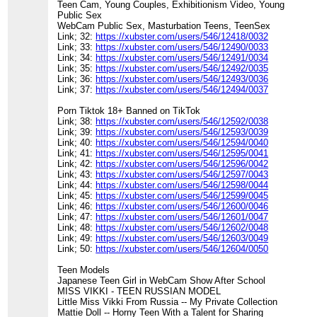
Teen Cam, Young Couples, Exhibitionism Video, Young
Public Sex
WebCam Public Sex, Masturbation Teens, TeenSex
Link; 32:
https://xubster.com/users/546/12418/0032
Link; 33:
https://xubster.com/users/546/12490/0033
Link; 34:
https://xubster.com/users/546/12491/0034
Link; 35:
https://xubster.com/users/546/12492/0035
Link; 36:
https://xubster.com/users/546/12493/0036
Link; 37:
https://xubster.com/users/546/12494/0037
Porn Tiktok 18+ Banned on TikTok
Link; 38:
https://xubster.com/users/546/12592/0038
Link; 39:
https://xubster.com/users/546/12593/0039
Link; 40:
https://xubster.com/users/546/12594/0040
Link; 41:
https://xubster.com/users/546/12595/0041
Link; 42:
https://xubster.com/users/546/12596/0042
Link; 43:
https://xubster.com/users/546/12597/0043
Link; 44:
https://xubster.com/users/546/12598/0044
Link; 45:
https://xubster.com/users/546/12599/0045
Link; 46:
https://xubster.com/users/546/12600/0046
Link; 47:
https://xubster.com/users/546/12601/0047
Link; 48:
https://xubster.com/users/546/12602/0048
Link; 49:
https://xubster.com/users/546/12603/0049
Link; 50:
https://xubster.com/users/546/12604/0050
Teen Models
Japanese Teen Girl in WebCam Show After School
MISS VIKKI - TEEN RUSSIAN MODEL
Little Miss Vikki From Russia -- My Private Collection
Mattie Doll -- Horny Teen With a Talent for Sharing