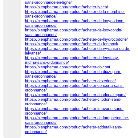
sans-ordonnance-en-ligne/
https://bienpharma.com/product/acheter-lyrica/
https://bienpharma.com/product/acheter-de-la-morphine-
sans-ordonnance/
https://bienpharma.com/product/acheter-de-loxycodone-
sans-ordonnance/
https://bienpharma.com/product/acheter-de-loxycontin-
sans-ordonnance/
https://bienpharma.com/product/acheter-de-lhydrocodone/
https://bienpharma.com/product/acheter-du-fentanyl/
https://bienpharma.com/product/acheter-du-vyvanse-ou-de-
lelvanse/
https://bienpharma.com/product/acheter-de-lecstasy-
mdma-sans-ordonnance/
https://bienpharma.com/product/acheter-dolcont
https://bienpharma.com/product/acheter-du-diazepam-
sans-ordonnance/
https://bienpharma.com/product/acheter-dexedrine/
https://bienpharma.com/product/acheter-concerta-sans-
ordonnance/
https://bienpharma.com/product/acheter-du-clonazepam/
https://bienpharma.com/product/acheter-citodon-sans-
ordonnance/
https://bienpharma.com/product/acheter-imovane-sans-
ordonnance/
https://bienpharma.com/product/acheter-de-lamphetamine-
sans-ordonnance/
https://bienpharma.com/product/acheter-adderall-sans-
ordonnance/