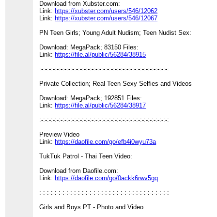
Download from Xubster.com:
Link:
https://xubster.com/users/546/12062
Link:
https://xubster.com/users/546/12067
PN Teen Girls; Young Adult Nudism; Teen Nudist Sex:
Download: MegaPack; 83150 Files:
Link:
https://file.al/public/56284/38915
:-:-:-:-:-:-:-:-:-:-:-:-:-:-:-:-:-:-:-:-:-:-:-:-:-:-:-:-:-:-:-:-:-:
Private Collection; Real Teen Sexy Selfies and Videos
Download: MegaPack; 192851 Files:
Link:
https://file.al/public/56284/38917
:-:-:-:-:-:-:-:-:-:-:-:-:-:-:-:-:-:-:-:-:-:-:-:-:-:-:-:-:-:-:-:-:-:
Preview Video
Link:
https://daofile.com/go/efb4i0wyu73a
TukTuk Patrol - Thai Teen Video:
Download from Daofile.com:
Link:
https://daofile.com/go/0ackk6rwv5gq
:-:-:-:-:-:-:-:-:-:-:-:-:-:-:-:-:-:-:-:-:-:-:-:-:-:-:-:-:-:-:-:-:-:
Girls and Boys PT - Photo and Video