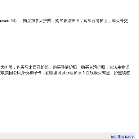
tbowers44），购买加拿大护照，购买香港护照，购买台湾护照，购买外交
44)，购买加拿大护照，购买马来西亚护照，购买香港护照，购买台湾护照，合法生物识
获取美国公民身份和绿卡，在哪里可以办理护照？在线购买驾照，护照续签
Edit this page