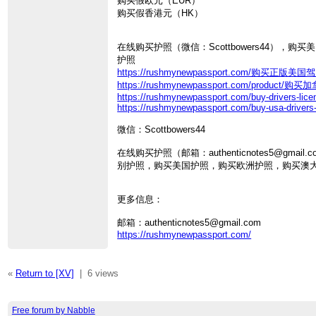
购买假欧元（EUR）
购买假香港元（HK）
在线购买护照（微信：Scottbowers44），
护照
https://rushmynewpassport.com/购买正版美国
https://rushmynewpassport.com/product/
https://rushmynewpassport.com/buy-drivers-lice
https://rushmynewpassport.com/buy-usa-drivers-
微信：Scottbowers44
在线购买护照（邮箱：authenticnotes5@
别护照，购买美国护照，购买欧洲护照，购买澳
更多信息：
邮箱：authenticnotes5@gmail.com
https://rushmynewpassport.com/
«
Return to [XV]
|
6 views
Free forum by Nabble