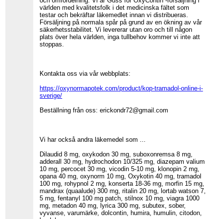
och omfördelning. Vi är Guss för OxyContin -försäljning i
världen med kvalitetsfolk i det medicinska fältet som
testar och bekräftar läkemedlet innan vi distribueras.
Försäljning på normala spår på grund av en ökning av vår
säkerhetsstabilitet. Vi levererar utan oro och till någon
plats över hela världen, inga tullbehov kommer vi inte att
stoppas.
Kontakta oss via vår webbplats:
https://oxynormapotek.com/product/kop-tramadol-online-i-
sverige/
Beställning från oss: erickondr72@gmail.com
Vi har också andra läkemedel som ...
Dilaudid 8 mg, oxykodon 30 mg, suboxonremsa 8 mg,
adderall 30 mg, hydrochodon 10/325 mg, diazepam valium
10 mg, percocet 30 mg, vicodin 5-10 mg, klonopin 2 mg,
opana 40 mg, oxynorm 10 mg, Oxykotin 40 mg, tramadol
100 mg, rohypnol 2 mg, konserta 18-36 mg, morfin 15 mg,
mandrax (quaalude) 300 mg, ritalin 20 mg, lortab watson 7,
5 mg, fentanyl 100 mg patch, stilnox 10 mg, viagra 1000
mg, metadon 40 mg, lyrica 300 mg, subutex, sober,
vyvanse, varumärke, dolcontin, humira, humulin, citodon,