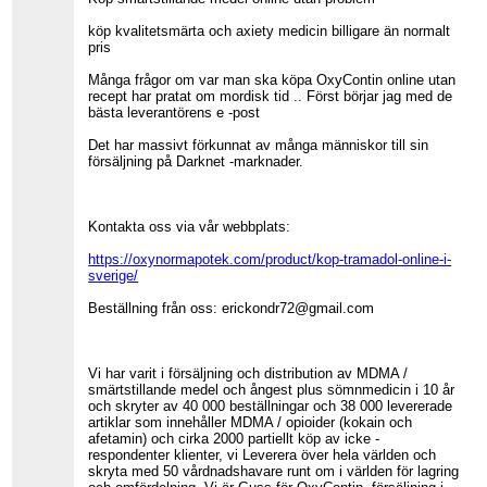
köp kvalitetsmärta och axiety medicin billigare än normalt
pris
Många frågor om var man ska köpa OxyContin online utan
recept har pratat om mordisk tid .. Först börjar jag med de
bästa leverantörens e -post
Det har massivt förkunnat av många människor till sin
försäljning på Darknet -marknader.
Kontakta oss via vår webbplats:
https://oxynormapotek.com/product/kop-tramadol-online-i-
sverige/
Beställning från oss: erickondr72@gmail.com
Vi har varit i försäljning och distribution av MDMA /
smärtstillande medel och ångest plus sömnmedicin i 10 år
och skryter av 40 000 beställningar och 38 000 levererade
artiklar som innehåller MDMA / opioider (kokain och
afetamin) och cirka 2000 partiellt köp av icke -
respondenter klienter, vi Leverera över hela världen och
skryta med 50 vårdnadshavare runt om i världen för lagring