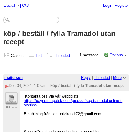
Elecraft
›
[KX3]
Login
Register
köp / beställ / fylla Tramadol utan
recept
1 message
Options
Classic
List
Threaded
matterson
Reply
|
Threaded
|
More
Dec 04, 2024; 1:07am
köp / beställ / fylla Tramadol utan recept
Kontakta oss via vår webbplats
https://oxynormapotek.com/product/kop-tramadol-online-i-
sverige/
888 posts
Beställning från oss: erickondr72@gmail.com
Köp smärtstillande medel online utan problem